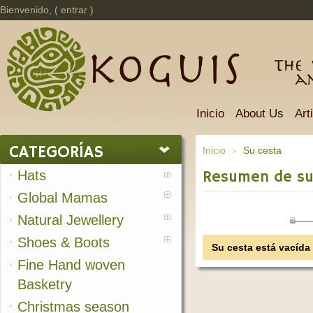
Bienvenido, (
entrar
)
The 
a
Inicio
About Us
Art
CATEGORÍAS
Inicio
Su cesta
>
Hats
Resumen de su
Global Mamas
Natural Jewellery
Shoes & Boots
Su cesta está vacída
Fine Hand woven
Basketry
Christmas season